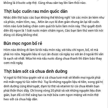
không là ở bước ướp thịt. Cùng nhau xắn tay lên làm thôi nào.
Thịt luộc cuốn rau món quốc dân
Nhắc đến thịt luộc các bạn không thể không nghĩ tới các món ăn kèm như
cà pháo, mắm tôm, rau,...Món ăn cực kì đơn giản nhưng ăn lại rất cuốn.
Hôm nào lười biếng chán cơm quá tôi luôn làm món này. Thứ quyết định
đến độ ngon là 1 bát nước mắm chấm ngon, Các bạn làm thử xem tôi nói
đúng có đúng không nhé.
Bún mọc ngon bổ rẻ
Hôm nào không đi làm là tôi nấu món này, với tiêu chí ngon, bổ, rẻ mà
phải no nữa. Nguyên liệu rẻ cực ăn được cả ngày so với ăn ở ngoài thì vẫn
là sạch sẽ nhất. Mùa hè mà nấu nước dùng chua thanh thì đảm bảo thay
cơm mỗi ngày.
Thịt băm sốt cà chua dinh dưỡng
Vị ngọt từ thịt hòa quyện với vị cà chua tươi mát sẽ khiến mọi người phải
mê mẩn ngay từ lúc nếm thử. Tuy là những nguyên liệu rẻ tiền, song giá trị
dinh dưỡng cũng khá tuyệt, đạm từ thịt và vitamin từ cà chua khiến bạn
phải thổn thức đấy. Chỉ trong vòng 20 phút và với những nguyên liệu đơn
giản, bạn đã có thể sáng tạo ra một bữa cơm ngon miệng với món thịt
heo sốt cà chua hấp dẫn.