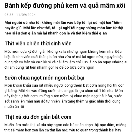
Bánh kếp đường phủ kem và quả mâm xôi
08:53 - 11/09/2024
Mọi người có như tôi không mỗi lần vào bếp tôi lại có một hỏi “hôm
nay ăn gì". Mỗi lần như thế, tôi lại nghĩ tới ngay những món làm từ thịt
heo siêu đơn giản mà lại nhanh gọn lẹ và tiết kiệm thời gian
Thịt viên chiên thời sinh viên
Một món cực kỳ đơn giản không xa lạ nhưng ngon không kém nha. Đặc
biệt là sinh viên cuối tháng luôn nha vừa rẻ mà lại ngon nữa, nguyên liệu
cũng rất cơ bản và cực kỳ rẻ và dễ làm lắm chỉ 10p là có ăn ngay. Những ai
đi làm cũng rất tiện nhanh gọn lẹ để có bữa cơm ngon
Sườn chua ngọt món ngon bất bại
Món khoái khẩu của rất nhiều người cộng thêm bát cơm nóng hổi thì còn
gì bằng. Mỗi khi vào đông sườn chua ngọt là lựa chọn số 1 tôi nha. Món
này thật sự bắt cơm, miếng sườn mềm, vị chua mặn ngọt hài hòa, nước
sốt sánh lên màu nâu đỏ tự nhiên làm tăng thêm vị giác nhìn thôi cũng
muốn ăn rồi
Thịt xá xíu đơn giản bắt cơm
Muốn làm món thịt xá xíu này ngon các bác nên chọn thịt nạc dăm, miếng
thịt sẽ mềm hơn xen lẫn cả thịt lẫn mỡ. Yếu tố quan trọng thành bại hay